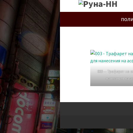
ПОЛ
003 — Трафарет на в
нанесения на а