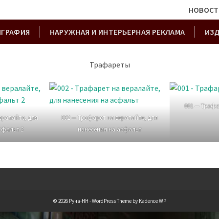
НОВОСТ
ИГРАФИЯ
НАРУЖНАЯ И ИНТЕРЬЕРНАЯ РЕКЛАМА
ИЗ
Трафареты
001 — Трафа
ералайте, для
002 — Трафарет на вералайте, для
сфальт 2
нанесения на асфальт
© 2026 Руна-НН - WordPress Theme by
Kadence WP