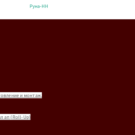
товление и монтаж.
л ап (Roll-Up)