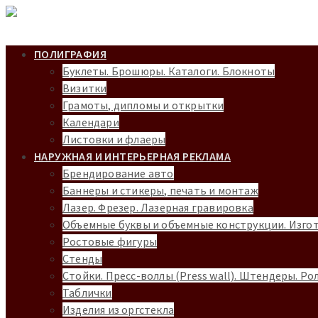
ПОЛИГРАФИЯ
Буклеты. Брошюры. Каталоги. Блокноты
Визитки
Грамоты, дипломы и открытки
Календари
Листовки и флаеры
НАРУЖНАЯ И ИНТЕРЬЕРНАЯ РЕКЛАМА
Брендирование авто
Баннеры и стикеры, печать и монтаж
Лазер. Фрезер. Лазерная гравировка
Объемные буквы и объемные конструкции. Изго
Ростовые фигуры
Cтенды
Стойки. Пресс-воллы (Press wall). Штендеры. Рол
Таблички
Изделия из оргстекла