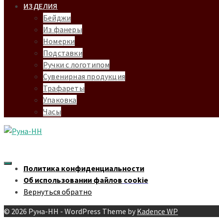
ИЗДЕЛИЯ
Бейджи
Из фанеры
Номерки
Подставки
Ручки с логотипом
Сувенирная продукция
Трафареты
Упаковка
Часы
Политика конфиденциальности
Об использовании файлов
cookie
Вернуться
обратно
© 2026 Руна-НН - WordPress Theme by
Kadence WP