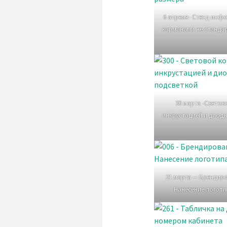
6 апреля- Стенд инф
карманами не станда
30 марта -Светов
инкрустацией и диод
21 марта — Брендир
Нанесение логоти