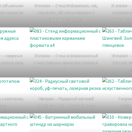
а с объемными
24 апреля — Стенд Информация, пвх,
21 апреля —
ная подсветка
полноцвет, объемные карманы и
информаци
и
карманы формата А4
анодиров
и — наружные
19 апреля — Стенд информационный
18 апреля —
м адреса дома
с пластиковыми карманами формата
Шенгвей. З
а4
г
а с логотипом.
10апреля — Радиусный световой
7 апрел
зка.
короб, уф-печать, лазерная резка
искусс