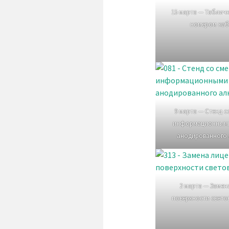
15 марта — Табличк
номером каб
9 марта — Стенд 
информационными
анодированного
2 марта — Замен
поверхности свето