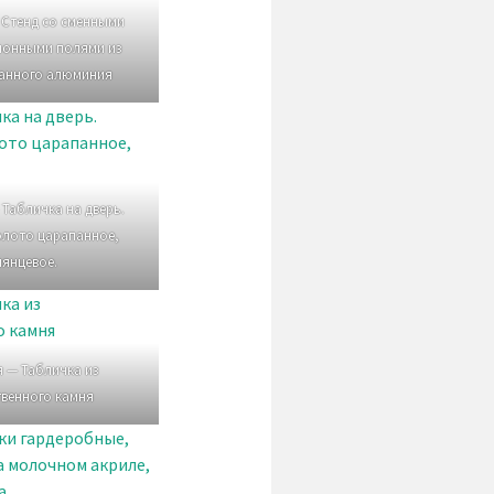
 Стенд со сменными
онными полями из
анного алюминия
 Табличка на дверь.
олото царапанное,
лянцевое.
я — Табличка из
твенного камня