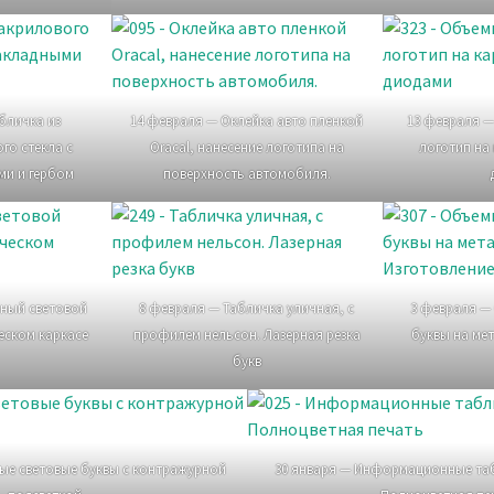
бличка из
14 февраля — Оклейка авто пленкой
13 февраля 
го стекла с
Oracal, нанесение логотипа на
логотип на 
ми и гербом
поверхность автомобиля.
ный световой
8 февраля — Табличка уличная, с
3 февраля —
еском каркасе
профилем нельсон. Лазерная резка
буквы на ме
букв
ые световые буквы с контражурной
30 января — Информационные таб