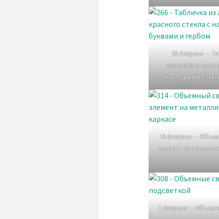
20 февраля — Та
акрилового красно
накладными буква
10 февраля — Объем
элемент на металлич
1 февраля — Объемн