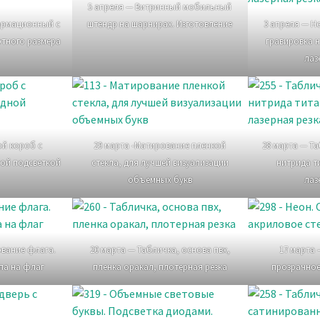
5 апреля — Витринный мобильный
ормационный с
штендр на шарнирах. Изготовление
3 апреля — Н
ртного размера
гравировка 
лаз
ой короб с
29 марта -Матирование пленкой
28 марта — Т
ной подсветкой
стекла, для лучшей визуализации
нитрида т
объемных букв
лаз
ование флага.
20 марта — Табличка, основа пвх,
17 марта 
па на флаг
пленка оракал, плотерная резка
прозрачное