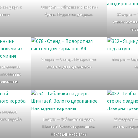
а на дверь с
13 марта — Объемные световые
инета
буквы. Подсветка диодами.
10 марта — 
стекло сатин
ано
7 марта — Стенд + Поворотная
6 марта — Ящи
со сменными
система для карманов А4
п
 полями из
 алюминия
а лицевой
вого короба
1 марта — Таблички на дверь.
27 февраля —
Шенгвей. Золото царапанное.
стекле с задн
Накладные карманы