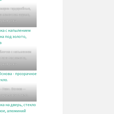
омерки гардеробные,
на молочном акриле,
ерная резка
абличка с напылением
итана под золото,
ерная резка
— Неон. Основа —
 акриловое стекло.