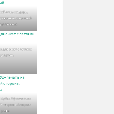
Табличка на дверь,
ированное, алюминий
дированный
к для анкет с петлями
од латунь
 Гербы. Уф-печать на
ей стороны. Лазерная
резка