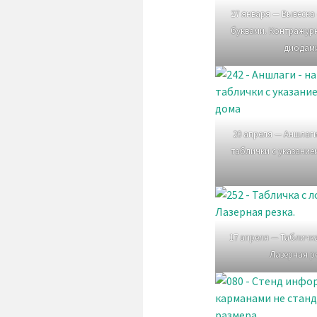
27 января — Вывеск
буквами. Контражур
диодам
20 апреля — Аншлаг
таблички с указание
17 апреля — Табличк
Лазерная ре