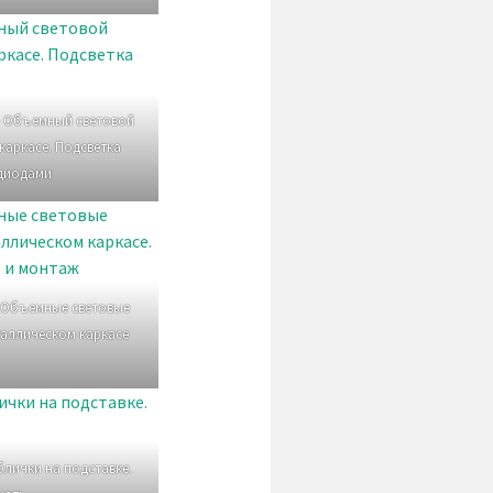
— Объемный световой
каркасе. Подсветка
диодами
 Объемные световые
таллическом каркасе
лички на подставке.